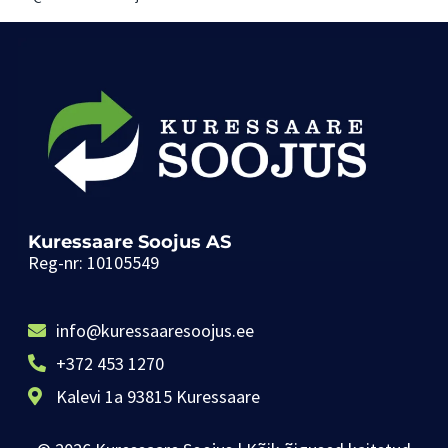
Kuressaare Soojus AS
Reg-nr: 10105549
info@kuressaaresoojus.ee
+372 453 1270
Kalevi 1a 93815 Kuressaare