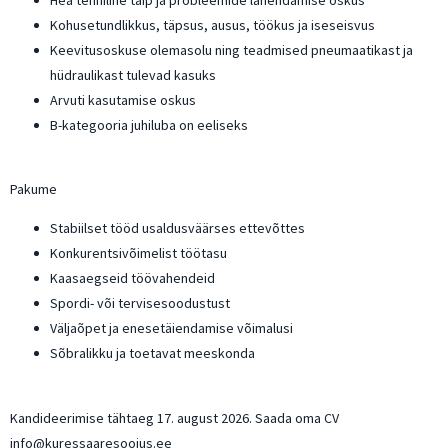
Kohusetundlikkus, täpsus, ausus, töökus ja iseseisvus
Keevitusoskuse olemasolu ning teadmised pneumaatikast ja
hüdraulikast tulevad kasuks
Arvuti kasutamise oskus
B-kategooria juhiluba on eeliseks
Pakume
Stabiilset tööd usaldusväärses ettevõttes
Konkurentsivõimelist töötasu
Kaasaegseid töövahendeid
Spordi- või tervisesoodustust
Väljaõpet ja enesetäiendamise võimalusi
Sõbralikku ja toetavat meeskonda
Kandideerimise tähtaeg 17. august 2026. Saada oma CV
info@kuressaaresoojus.ee