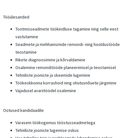
Tööülesanded
Tootmisseadmete töökindluse tagamine ning selle eest
vastutamine
Seadmete ja mehhanismide remondi- ning hooldustööde
teostamine
Rikete diagnoosimine ja kõrvaldamine
Osalemine remonditööde planeerimisel ja teostamisel
Tehniliste jooniste ja skeemide lugemine
Töökeskkonna korrashoid ning ohutusnõuete järgimine
Vajadusel avariitöödel osalemine
Ootused kandidaadile
Varasem töökogemus tööstusseadmetega
Tehniliste jooniste lugemise oskus
Hea tehniline taip ja probleemide lahendamise oskus