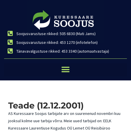
Soojusvarustuse rikked: 505 6830 (Mati Jams)
Soojusvarustuse rikked: 453 1270 (infotelefon)
Tänavavalgustuse rikked: 453 3340 (automaatvastaja)
Teade (12.12.2001)
AS Kuressaare Soojus tarbijate arv on suurenenud novembri kuu
jooksul kolme uue tarbija võrra. Meie uued tarbijad on: EELK
Kuressaare Laurentiuse Kogudus OÜ Lemet OÜ Reisibüroo