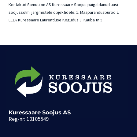
Kontaktid Samuti on AS Kuressaare Soojus paigaldanud uusi
soojussõlmi järgmistele objektidele: 1. Maaparandusbüroo 2.
EELK Kuressaare Laurentiuse Kogudus 3. Kauba tn 5
Kuressaare Soojus AS
Reg-nr: 10105549