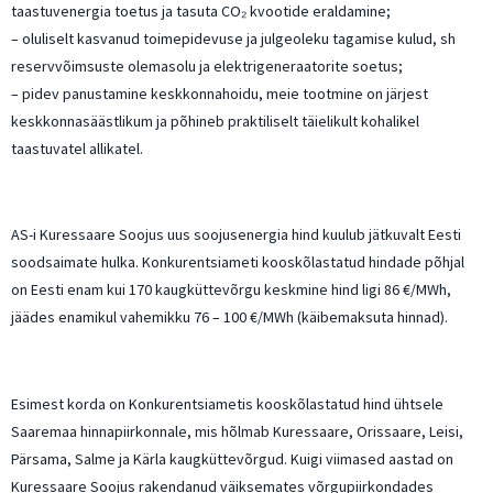
taastuvenergia toetus ja tasuta CO₂ kvootide eraldamine;
– oluliselt kasvanud toimepidevuse ja julgeoleku tagamise kulud, sh
reservvõimsuste olemasolu ja elektrigeneraatorite soetus;
– pidev panustamine keskkonnahoidu, meie tootmine on järjest
keskkonnasäästlikum ja põhineb praktiliselt täielikult kohalikel
taastuvatel allikatel.
AS-i Kuressaare Soojus uus soojusenergia hind kuulub jätkuvalt Eesti
soodsaimate hulka. Konkurentsiameti kooskõlastatud hindade põhjal
on Eesti enam kui 170 kaugküttevõrgu keskmine hind ligi 86 €/MWh,
jäädes enamikul vahemikku 76 – 100 €/MWh (käibemaksuta hinnad).
Esimest korda on Konkurentsiametis kooskõlastatud hind ühtsele
Saaremaa hinnapiirkonnale, mis hõlmab Kuressaare, Orissaare, Leisi,
Pärsama, Salme ja Kärla kaugküttevõrgud. Kuigi viimased aastad on
Kuressaare Soojus rakendanud väiksemates võrgupiirkondades