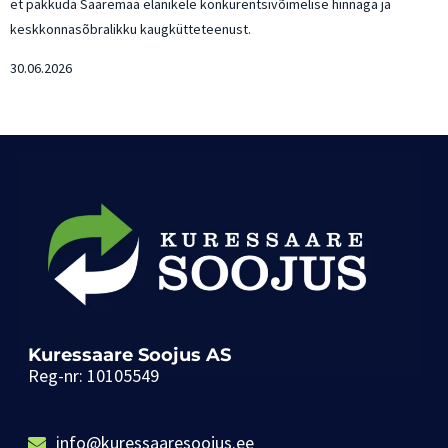
et pakkuda Saaremaa elanikele konkurentsivõimelise hinnaga ja
keskkonnasõbralikku kaugkütteteenust.
30.06.2026
Kuressaare Soojus AS
Reg-nr: 10105549
info@kuressaaresoojus.ee