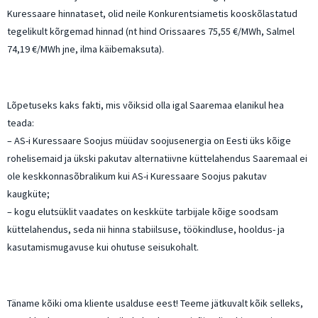
Kuressaare hinnataset, olid neile Konkurentsiametis kooskõlastatud
tegelikult kõrgemad hinnad (nt hind Orissaares 75,55 €/MWh, Salmel
74,19 €/MWh jne, ilma käibemaksuta).
Lõpetuseks kaks fakti, mis võiksid olla igal Saaremaa elanikul hea
teada:
– AS-i Kuressaare Soojus müüdav soojusenergia on Eesti üks kõige
rohelisemaid ja ükski pakutav alternatiivne küttelahendus Saaremaal ei
ole keskkonnasõbralikum kui AS-i Kuressaare Soojus pakutav
kaugküte;
– kogu elutsüklit vaadates on keskküte tarbijale kõige soodsam
küttelahendus, seda nii hinna stabiilsuse, töökindluse, hooldus- ja
kasutamismugavuse kui ohutuse seisukohalt.
Täname kõiki oma kliente usalduse eest! Teeme jätkuvalt kõik selleks,