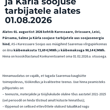
ja Kärla soojuse
tarbijatele alates
01.08.2026
Alates 01. augustist 2026 kehtib Kuressaare, Orissaare, Leisi,
Pärsama, Salme ja Kärla soojuse tarbijatele uus soojusenergia
hind
, AS-i Kuressaare Soojus uus müügihind Saaremaa võrgupiirkonnas
on ilma
käibemaksuta 72,69 €/MWh
ja
käibemaksuga 90,14 €/MWh.
Hinna on kooskõlastanud Konkurentsiamet oma 01.02.2026.a. otsusega.
Hinnamuudatus on vajalik, et tagada Saaremaa kaugkütte
toimepidevus, töökindlus ja kvaliteetne teenus. Uue hinna peamisteks
põhjusteks on:
– teenuste, materjalide ja tööjõukulude oluline tõus aastatel 2021-2025
(sel perioodil on hinda tõstnud ainult kütuste hinnatõus);
– lõppenud on sellised ettevõttele olulised tuluallikad nagu