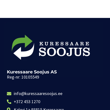
Kuressaare Soojus AS
Reg-nr: 10105549
info@kuressaaresoojus.ee
+372 453 1270
Kalevi 1a 93815 Kuressaare