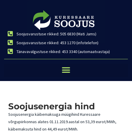
Soojusvarustuse rikked: 505 6830 (Mati Jams)
Soojusvarustuse rikked: 453 1270 (infotelefon)
Tänavavalgustuse rikked: 453 3340 (automaatvastaja)
Soojusenergia hind
Soojusenergia käibemaksuga müügihind Kuressaare
võrgupiirkonnas alates 01.11.2019.aastal on 53,39 eurot/MWh,
käibemaksuta hind on 44,49 eurot/MWh.