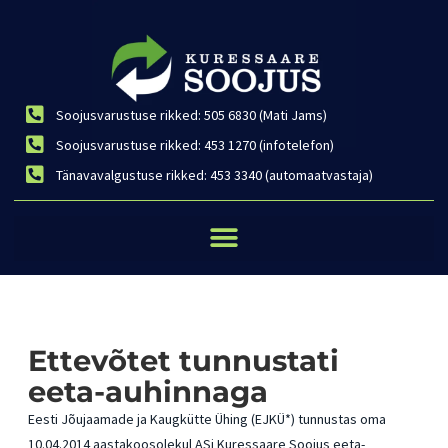
Soojusvarustuse rikked: 505 6830 (Mati Jams)
Soojusvarustuse rikked: 453 1270 (infotelefon)
Tänavavalgustuse rikked: 453 3340 (automaatvastaja)
Ettevõtet tunnustati
eeta-auhinnaga
Eesti Jõujaamade ja Kaugkütte Ühing (EJKÜ*) tunnustas oma
10.04.2014 aastakoosolekul ASi Kuressaare Soojus eeta-