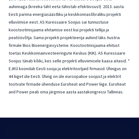
auhinnaga (kreeka täht eeta tähistab efektiivsust) 2013. aasta
Eesti parima energiasäästliku ja keskkonnasõbraliku projekti
elluviimise eest. AS Kuressaare Soojus sai tunnustuse
koostootmisjaama ehitamise eest kui projekti tellija ja
peatöövõtja. Sama projekti projekteerija auhind läks Austria
firmale Bios Bioenergiesysteme. Koostootmisjaama ehitust
toetas Keskkonnainvesteeringute Keskus (KIK). AS Kuressaare
Soojus tänab kõiki, kes selle projekti elluviimisele kaasa aitasid. *
EJKÜ koondab Eesti sooja ja elektritootjaid firmasid. Ühingus on
44 liiget üle Eesti. Ühing on üle euroopalise soojust ja elektrit
tootvate firmade ühenduse Euroheat and Power liige. Euroheat
and Power peab oma järgmise aasta aastakongressi Tallinnas.