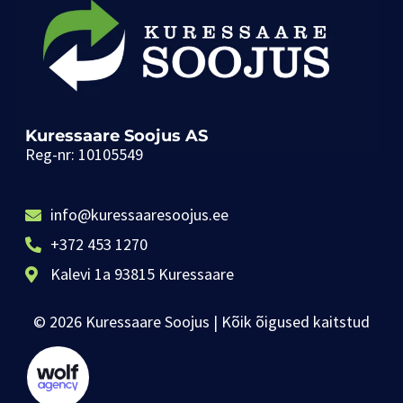
Kuressaare Soojus AS
Reg-nr: 10105549
info@kuressaaresoojus.ee
+372 453 1270
Kalevi 1a 93815 Kuressaare
© 2026 Kuressaare Soojus | Kõik õigused kaitstud